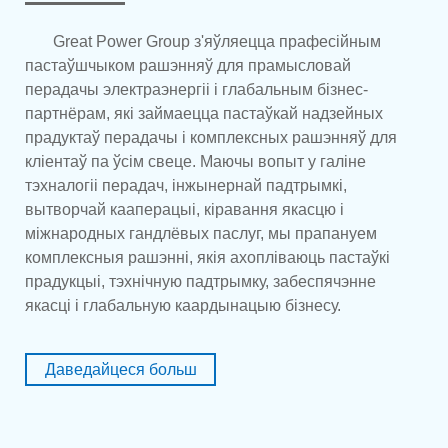
Great Power Group з'яўляецца прафесійным
пастаўшчыком рашэнняў для прамысловай
перадачы электраэнергіі і глабальным бізнес-
партнёрам, які займаецца пастаўкай надзейных
прадуктаў перадачы і комплексных рашэнняў для
кліентаў па ўсім свеце. Маючы вопыт у галіне
тэхналогіі перадач, інжынернай падтрымкі,
вытворчай кааперацыі, кіравання якасцю і
міжнародных гандлёвых паслуг, мы прапануем
комплексныя рашэнні, якія ахопліваюць пастаўкі
прадукцыі, тэхнічную падтрымку, забеспячэнне
якасці і глабальную каардынацыю бізнесу.
Даведайцеся больш