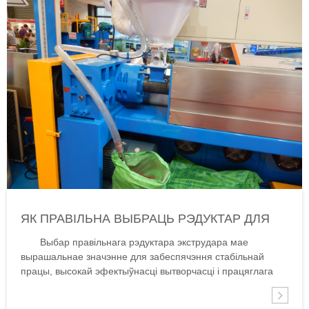
ЯК ПРАВІЛЬНА ВЫБРАЦЬ РЭДУКТАР ДЛЯ
ОДНОШНЕКОВОГО ПЛАСТЫКАВАГА
Выбар правільнага рэдуктара экструдара мае
ЭКСТРУДАРА?
вырашальнае значэнне для забеспячэння стабільнай
працы, высокай эфектыўнасці вытворчасці і працяглага
тэрміну службы экструзіі пластыка