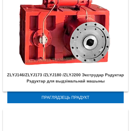
ZLYJ146/ZLYJ173 /ZLYJ180 /ZLYJ200 Экструдар Рэдуктар
Рэдуктар для выдзімальнай машыны
ПРАГЛЯДЗЕЦЬ ПРАДУКТ