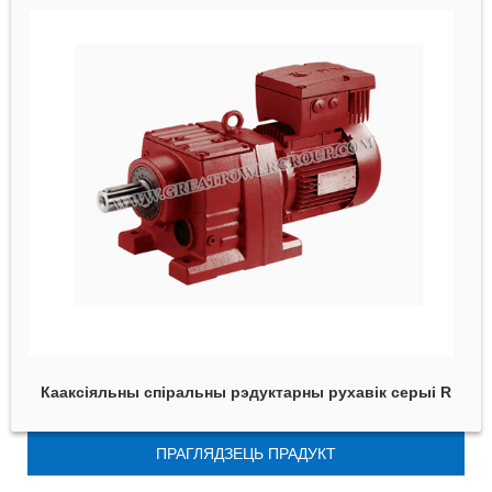
Кааксіяльны спіральны рэдуктарны рухавік серыі R
ПРАГЛЯДЗЕЦЬ ПРАДУКТ